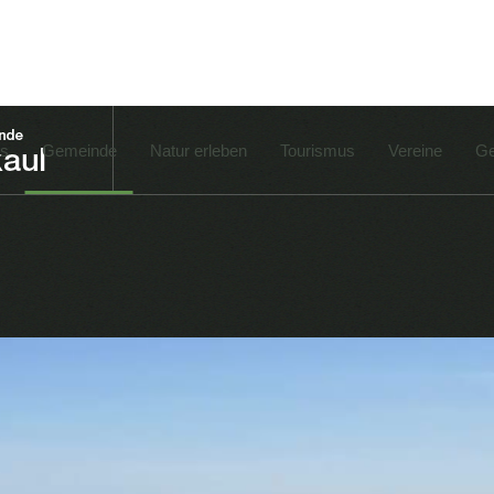
es
Gemeinde
Natur erleben
Tourismus
Vereine
Ge