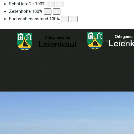
Schriftgröße
100
%
Zeilenhöhe
100
%
Buchstabenabstand
100
%
Home
Aktuell