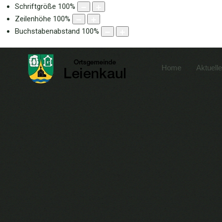
Schriftgröße
100
%
Zeilenhöhe
100
%
Buchstabenabstand
100
%
Home
Aktuell