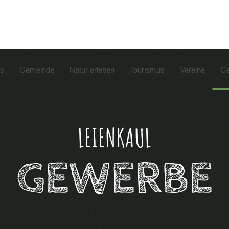
es
Gemeinde
Natur erleben
Tourismus
Vereine
Ge
LEIENKAUL
GEWERBE